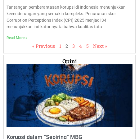
Tantangan pemberantasan korupsi di Indonesia menunjukkan
kecenderungan yang semakin kompleks. Penurunan skor
Corruption Perceptions Index (CPI) 2025 menjadi 34
menunjukkan indikator nyata bahwa kualitas tata
Read More »
« Previous
1
2
3
4
5
Next »
Opini
Korupsi dalam ”Sepiring” MBG