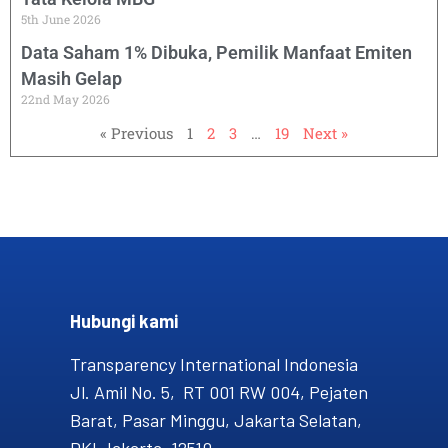
5th June 2026
Data Saham 1% Dibuka, Pemilik Manfaat Emiten
Masih Gelap
22nd May 2026
« Previous
1
2
3
…
19
Next »
Hubungi kami​
Transparency International Indonesia
Jl. Amil No. 5, RT 001 RW 004, Pejaten
Barat, Pasar Minggu, Jakarta Selatan,
DKI Jakarta, 12510