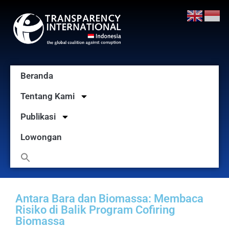
Beranda
Tentang Kami
Publikasi
Lowongan
Antara Bara dan Biomassa: Membaca
Risiko di Balik Program Cofiring
Biomassa