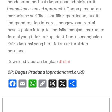
pendekatan berbasis kepatuhan administratif
(
compliance-based approach
). Tanpa penguatan
mekanisme verifikasi konflik kepentingan, audit
independen, dan integrasi pengawasan rantai
pasok, pakta integritas berisiko menjadi instrumen
formal yang tidak cukup efektif untuk menghalau
risiko korupsi yang bersifat struktural dan
berulang.
Download laporan lengkap
di sini
CP; Bagus Pradana (bpradana@ti.or.id)
Facebook
Email
WhatsApp
Copy
Threads
X
Share
Link