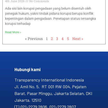
4th June 2026
No Comments
Ada sisi lain korupsi pengadaan yang belum disentuh oleh
penegak hukum, yakni tindak pidana korupsi berupa konflik
kepentingan dalam pengadaan. Penetapan status tersangka
korupsi terhadap
Read More »
« Previous
1
2
3
4
5
Next »
Hubungi kami​
Transparency International Indonesia
Jl. Amil No. 5, RT 001 RW 004, Pejaten
Barat, Pasar Minggu, Jakarta Selatan, DKI
Jakarta, 12510
(T) 021-2279 2806, 021-2279 2807