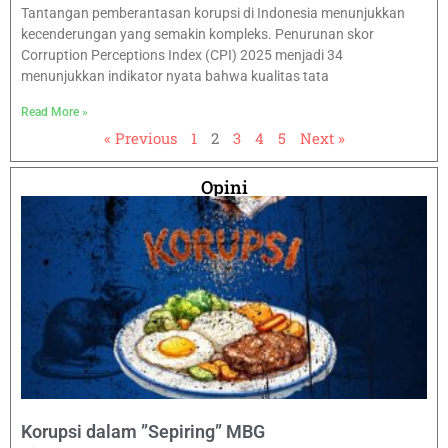
Tantangan pemberantasan korupsi di Indonesia menunjukkan
kecenderungan yang semakin kompleks. Penurunan skor
Corruption Perceptions Index (CPI) 2025 menjadi 34
menunjukkan indikator nyata bahwa kualitas tata
Read More »
« Previous
1
2
3
4
5
Next »
Opini
Korupsi dalam ”Sepiring” MBG