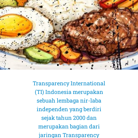
Transparency International
(TI) Indonesia merupakan
sebuah lembaga nir-laba
independen yang berdiri
sejak tahun 2000 dan
merupakan bagian dari
AMICUS CURIAE (Sahabat Pengadilan)
AMICUS CURIAE (Sahabat Pengadilan)
AMICUS CURIAE (Sahabat Pengadilan)
jaringan Transparency