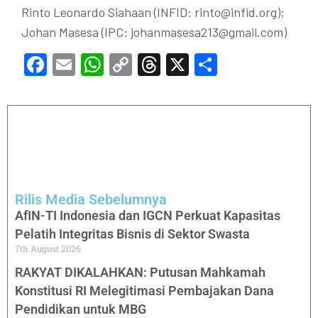
Rinto Leonardo Siahaan (INFID: rinto@infid.org);
Johan Masesa (IPC: johanmasesa213@gmail.com)
Facebook
Email
WhatsApp
Copy
Threads
X
Share
Link
Rilis Media Sebelumnya
AfIN-TI Indonesia dan IGCN Perkuat Kapasitas
Pelatih Integritas Bisnis di Sektor Swasta
7th August 2026
RAKYAT DIKALAHKAN: Putusan Mahkamah
Konstitusi RI Melegitimasi Pembajakan Dana
Pendidikan untuk MBG