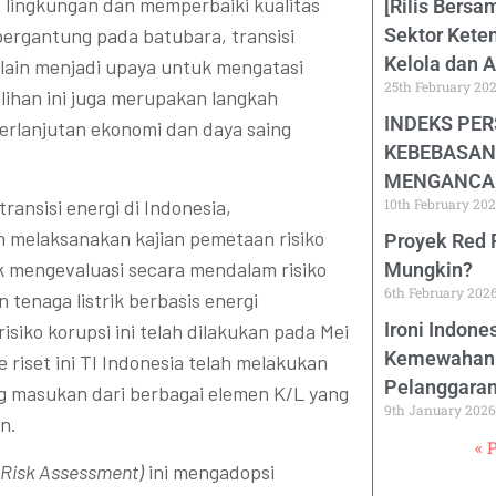
ingkungan dan memperbaiki kualitas
[Rilis Bersa
bergantung pada batubara, transisi
Sektor Keten
Kelola dan 
 Selain menjadi upaya untuk mengatasi
25th February 20
alihan ini juga merupakan langkah
INDEKS PER
erlanjutan ekonomi dan daya saing
KEBEBASAN 
MENGANCA
ansisi energi di Indonesia,
10th February 20
h melaksanakan kajian pemetaan risiko
Proyek Red
 mengevaluasi secara mendalam risiko
Mungkin?
6th February 202
tenaga listrik berbasis energi
Ironi Indon
isiko korupsi ini telah dilakukan pada Mei
Kemewahan D
riset ini TI Indonesia telah melakukan
Pelanggara
ng masukan dari berbagai elemen K/L yang
9th January 2026
n.
« 
 Risk Assessment)
ini mengadopsi