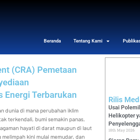
Beranda
Tentang Kami
Publika
ent (CRA) Pemetaan
yediaan
s Energi Terbarukan
Rilis Me
Usai Polemi
n dunia di mana perubahan iklim
Helikopter 
tak terkendali, bumi semakin panas,
Penyelengg
agaman hayati di darat maupun di laut
18th May 2026
u melimpah kini mulai memudar, dan