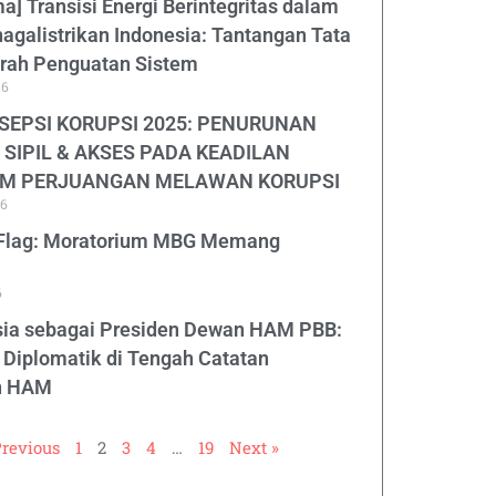
ma] Transisi Energi Berintegritas dalam
agalistrikan Indonesia: Tantangan Tata
Arah Penguatan Sistem
26
SEPSI KORUPSI 2025: PENURUNAN
SIPIL & AKSES PADA KEADILAN
M PERJUANGAN MELAWAN KORUPSI
26
 Flag: Moratorium MBG Memang
6
esia sebagai Presiden Dewan HAM PBB:
iplomatik di Tengah Catatan
n HAM
Previous
1
2
3
4
…
19
Next »