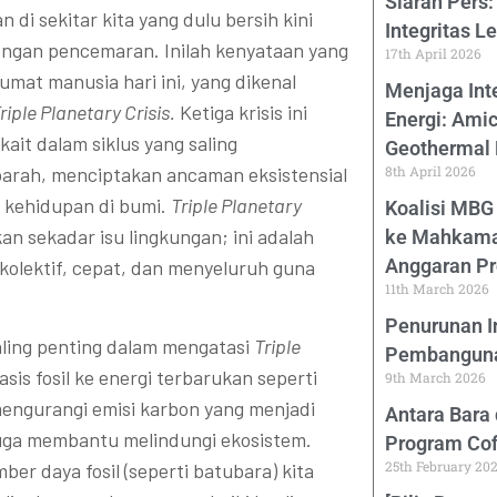
Siaran Pers
n di sekitar kita yang dulu bersih kini
Integritas 
ngan pencemaran. Inilah kenyataan yang
17th April 2026
umat manusia hari ini, yang dikenal
Menjaga Inte
riple Planetary Crisis.
Ketiga krisis ini
Energi: Amic
rkait dalam siklus yang saling
Geothermal
rah, menciptakan ancaman eksistensial
8th April 2026
 kehidupan di bumi.
Triple Planetary
Koalisi MBG
an sekadar isu lingkungan; ini adalah
ke Mahkamah
Anggaran P
kolektif, cepat, dan menyeluruh guna
11th March 2026
Penurunan I
paling penting dalam mengatasi
Triple
Pembangunan
sis fosil ke energi terbarukan seperti
9th March 2026
 mengurangi emisi karbon yang menjadi
Antara Bara
juga membantu melindungi ekosistem.
Program Cof
25th February 20
er daya fosil (seperti batubara) kita