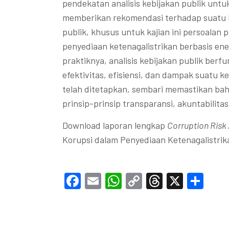
pendekatan analisis kebijakan publik unt
memberikan rekomendasi terhadap suatu 
publik, khusus untuk kajian ini persoalan 
penyediaan ketenagalistrikan berbasis ene
praktiknya, analisis kebijakan publik berfu
efektivitas, efisiensi, dan dampak suatu 
telah ditetapkan, sembari memastikan bah
prinsip-prinsip transparansi, akuntabilitas,
Download laporan lengkap
Corruption Risk
Korupsi dalam Penyediaan Ketenagalistri
Facebook
Email
WhatsApp
Copy
Threads
X
Sha
Link