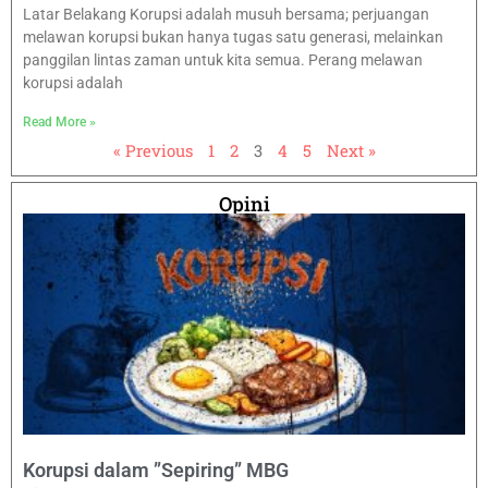
Latar Belakang Korupsi adalah musuh bersama; perjuangan
melawan korupsi bukan hanya tugas satu generasi, melainkan
panggilan lintas zaman untuk kita semua. Perang melawan
korupsi adalah
Read More »
« Previous
1
2
3
4
5
Next »
Opini
Korupsi dalam ”Sepiring” MBG