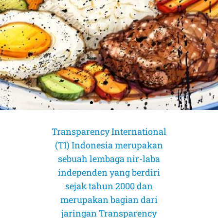
Transparency International
(TI) Indonesia merupakan
sebuah lembaga nir-laba
independen yang berdiri
sejak tahun 2000 dan
merupakan bagian dari
AMICUS CURIAE (Sahabat Pengadilan)
AMICUS CURIAE (Sahabat Pengadilan)
AMICUS CURIAE (Sahabat Pengadilan)
jaringan Transparency
CORRUPTION RISK ASSESSMENT (CRA)
CORRUPTION RISK ASSESSMENT (CRA)
CORRUPTION RISK ASSESSMENT (CRA)
PELUANG DAN TANTANGAN
PELUANG DAN TANTANGAN
PELUANG DAN TANTANGAN