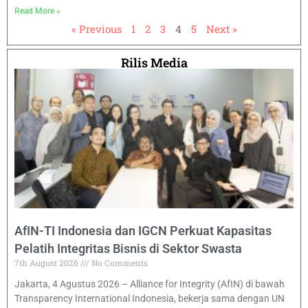
Read More »
« Previous
1
2
3
4
5
Next »
Rilis Media
AfIN-TI Indonesia dan IGCN Perkuat Kapasitas
Pelatih Integritas Bisnis di Sektor Swasta
7th August 2026
No Comments
Jakarta, 4 Agustus 2026 – Alliance for Integrity (AfIN) di bawah
Transparency International Indonesia, bekerja sama dengan UN