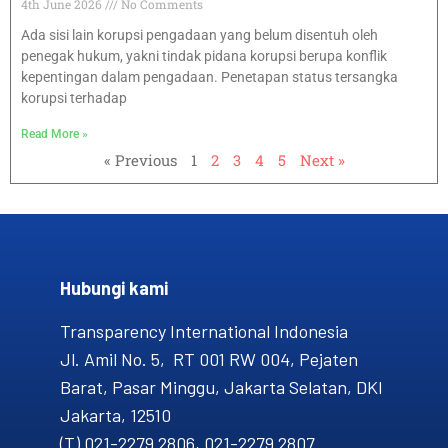
4th June 2026
No Comments
Ada sisi lain korupsi pengadaan yang belum disentuh oleh
penegak hukum, yakni tindak pidana korupsi berupa konflik
kepentingan dalam pengadaan. Penetapan status tersangka
korupsi terhadap
Read More »
« Previous
1
2
3
4
5
Next »
Hubungi kami​
Transparency International Indonesia
Jl. Amil No. 5, RT 001 RW 004, Pejaten
Barat, Pasar Minggu, Jakarta Selatan, DKI
Jakarta, 12510
(T) 021-2279 2806, 021-2279 2807