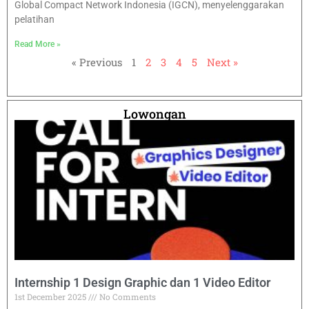
Global Compact Network Indonesia (IGCN), menyelenggarakan
pelatihan
Read More »
« Previous
1
2
3
4
5
Next »
Lowongan
Internship 1 Design Graphic dan 1 Video Editor
1st December 2025
No Comments