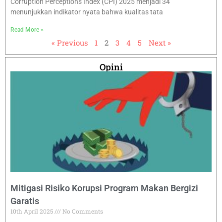
Corruption Perceptions Index (CPI) 2025 menjadi 34
menunjukkan indikator nyata bahwa kualitas tata
Read More »
« Previous
1
2
3
4
5
Next »
Opini
Mitigasi Risiko Korupsi Program Makan Bergizi
Garatis
10th April 2025
No Comments