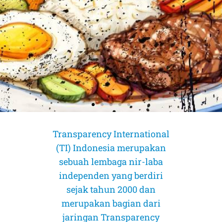
Transparency International
(TI) Indonesia merupakan
sebuah lembaga nir-laba
independen yang berdiri
sejak tahun 2000 dan
merupakan bagian dari
AMICUS CURIAE (Sahabat Pengadilan)
AMICUS CURIAE (Sahabat Pengadilan)
AMICUS CURIAE (Sahabat Pengadilan)
jaringan Transparency
CORRUPTION RISK ASSESSMENT (CRA)
CORRUPTION RISK ASSESSMENT (CRA)
CORRUPTION RISK ASSESSMENT (CRA)
PELUANG DAN TANTANGAN
PELUANG DAN TANTANGAN
PELUANG DAN TANTANGAN