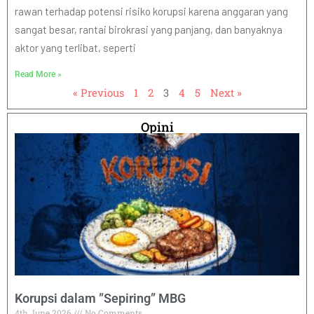
rawan terhadap potensi risiko korupsi karena anggaran yang
sangat besar, rantai birokrasi yang panjang, dan banyaknya
aktor yang terlibat, seperti
Read More »
« Previous
1
2
3
4
5
Next »
Opini
Korupsi dalam ”Sepiring” MBG
4th June 2026
No Comments