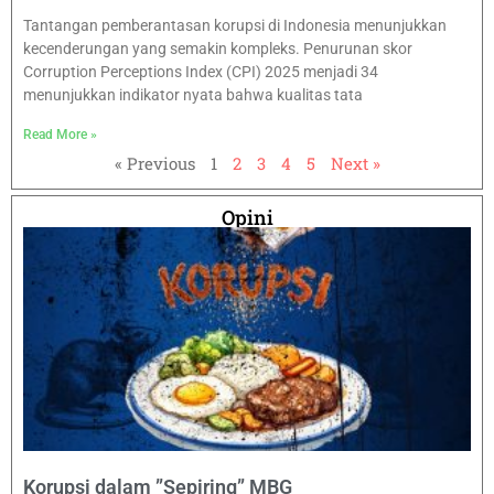
Tantangan pemberantasan korupsi di Indonesia menunjukkan
kecenderungan yang semakin kompleks. Penurunan skor
Corruption Perceptions Index (CPI) 2025 menjadi 34
menunjukkan indikator nyata bahwa kualitas tata
Read More »
« Previous
1
2
3
4
5
Next »
Opini
Korupsi dalam ”Sepiring” MBG