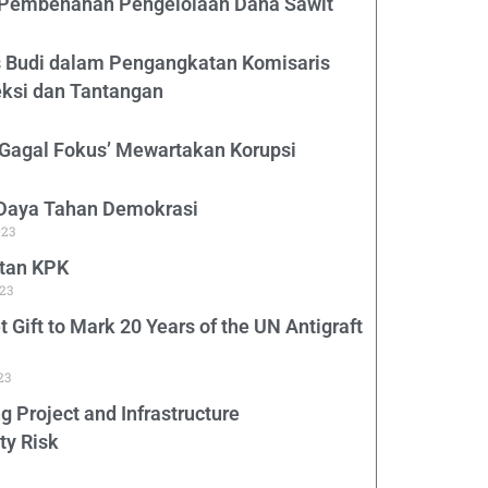
embenahan Pengelolaan Dana Sawit
as Budi dalam Pengangkatan Komisaris
ksi dan Tantangan
‘Gagal Fokus’ Mewartakan Korupsi
Daya Tahan Demokrasi
023
atan KPK
23
t Gift to Mark 20 Years of the UN Antigraft
23
 Project and Infrastructure
ty Risk