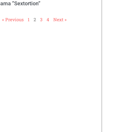
nama ”Sextortion”
« Previous
1
2
3
4
Next »