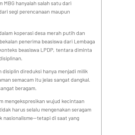
m MBG hanyalah salah satu dari
dari segi perencanaan maupun
 dalam koperasi desa merah putih dan
mbekalan penerima beasiswa dari Lembaga
konteks beasiswa LPDP, tentara diminta
isiplinan.
n disiplin direduksi hanya menjadi milik
aman semacam itu jelas sangat dangkal.
r sangat beragam.
lam mengekspresikan wujud kecintaan
u tidak harus selalu mengenakan seragam
k nasionalisme—tetapi di saat yang