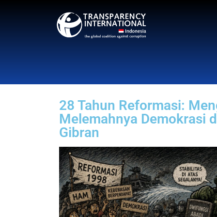
28 Tahun Reformasi: Meng
Melemahnya Demokrasi d
Gibran