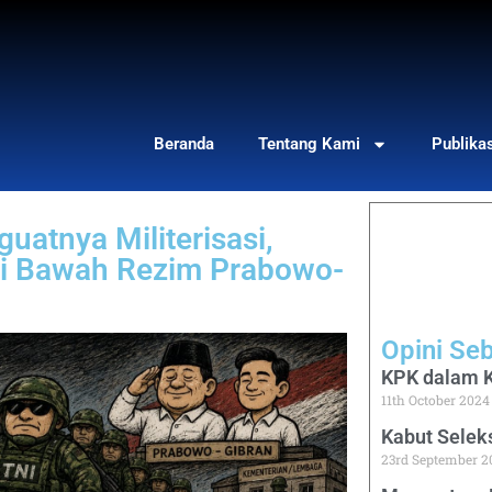
Beranda
Tentang Kami
Publika
uatnya Militerisasi,
i Bawah Rezim Prabowo-
Opini Se
KPK dalam K
11th October 2024
Kabut Selek
23rd September 2