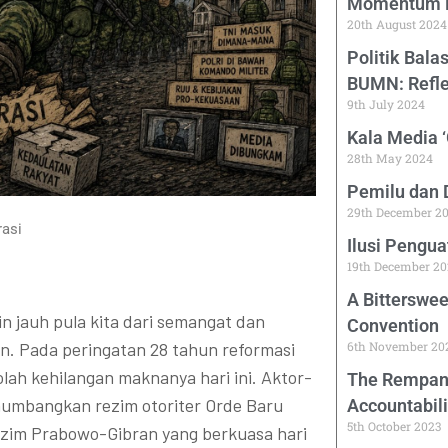
Momentum P
20th August 2024
Politik Bal
BUMN: Refle
9th July 2024
Kala Media 
28th May 2024
Pemilu dan 
29th December 2
rasi
Ilusi Pengu
19th December 20
A Bitterswee
n jauh pula kita dari semangat dan
Convention
n. Pada peringatan 28 tahun reformasi
6th November 20
olah kehilangan maknanya hari ini. Aktor-
The Rempang
numbangkan rezim otoriter Orde Baru
Accountabili
5th October 2023
ezim Prabowo-Gibran yang berkuasa hari