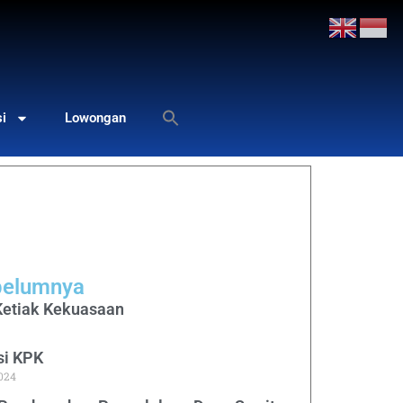
si
Lowongan
belumnya
etiak Kekuasaan
si KPK
024