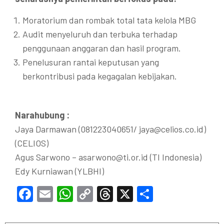
Moratorium dan rombak total tata kelola MBG
Audit menyeluruh dan terbuka terhadap
penggunaan anggaran dan hasil program.
Penelusuran rantai keputusan yang
berkontribusi pada kegagalan kebijakan.
Narahubung :
Jaya Darmawan (081223040651/ jaya@celios.co.id)
(CELIOS)
Agus Sarwono – asarwono@ti.or.id (TI Indonesia)
Edy Kurniawan (YLBHI)
Facebook
Email
WhatsApp
Copy
Threads
X
Share
Link