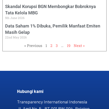
Skandal Korupsi BGN Membongkar Bobroknya
Tata Kelola MBG
5th June 2026
Data Saham 1% Dibuka, Pemilik Manfaat Emiten
Masih Gelap
22nd May 2026
« Previous
1
2
3
…
19
Next »
Hubungi kami​
Transparency International Indonesia
Jl. Amil No. 5, RT 001 RW 004, Pejaten