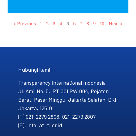
« Previous
1
2
3
4
5
6
7
8
9
10
Next »
Hubungi kami​:
Transparency International Indonesia
Jl. Amil No. 5, RT 001 RW 004, Pejaten
Barat, Pasar Minggu, Jakarta Selatan, DKI
Jakarta, 12510
(T) 021-2279 2806, 021-2279 2807
(E): info_at_ti.or.id