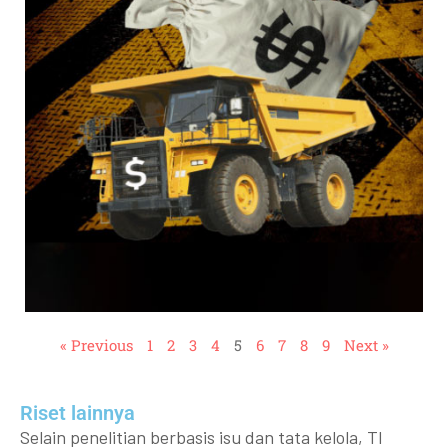
« Previous
1
2
3
4
5
6
7
8
9
Next »
Riset lainnya​​
Selain penelitian berbasis isu dan tata kelola, TI