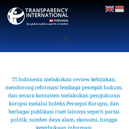
TI Indonesia melakukan review kebijakan, 
mendorong reformasi lembaga penegak hukum, 
dan secara konsisten melakukan pengukuran 
korupsi melalui Indeks Persepsi Korupsi, dan 
berbagai publikasi riset lainnya seperti partai 
politik, sumber daya alam, ekonomi, hingga 
keterbukaan informasi 