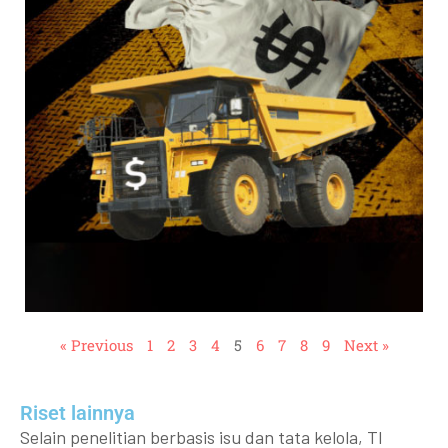
« Previous
1
2
3
4
5
6
7
8
9
Next »
Riset lainnya​​
Selain penelitian berbasis isu dan tata kelola, TI