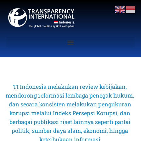
TI Indonesia melakukan review kebijakan, 
mendorong reformasi lembaga penegak hukum, 
dan secara konsisten melakukan pengukuran 
korupsi melalui Indeks Persepsi Korupsi, dan 
berbagai publikasi riset lainnya seperti partai 
politik, sumber daya alam, ekonomi, hingga 
keterbukaan informasi 