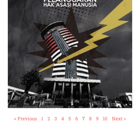
« Previous
1
2
3
4
5
6
7
8
9
10
Next »