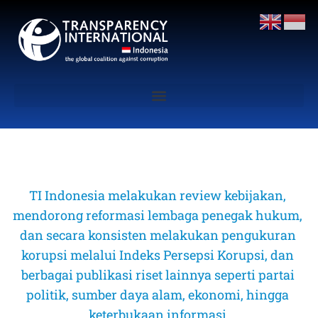
TI Indonesia melakukan review kebijakan, 
mendorong reformasi lembaga penegak hukum, 
dan secara konsisten melakukan pengukuran 
korupsi melalui Indeks Persepsi Korupsi, dan 
berbagai publikasi riset lainnya seperti partai 
politik, sumber daya alam, ekonomi, hingga 
keterbukaan informasi 