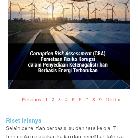
« Previous
1
2
3
4
5
6
7
8
9
Next »
Riset lainnya​​
Selain penelitian berbasis isu dan tata kelola, TI
Indonesia melakukan kajian dan penelitian lainnya