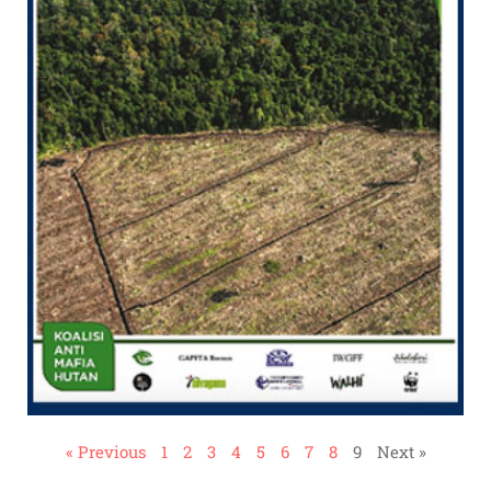
« Previous
1
2
3
4
5
6
7
8
9
Next »