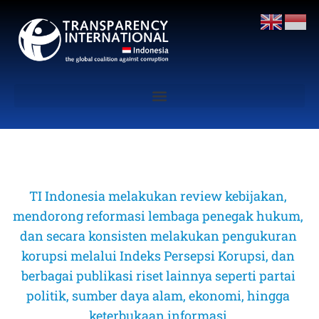
TI Indonesia melakukan review kebijakan, 
mendorong reformasi lembaga penegak hukum, 
dan secara konsisten melakukan pengukuran 
korupsi melalui Indeks Persepsi Korupsi, dan 
berbagai publikasi riset lainnya seperti partai 
politik, sumber daya alam, ekonomi, hingga 
keterbukaan informasi 