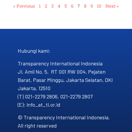
« Previous
1
2
3
4
5
6
7
8
9
10
Next »
Hubungi kami​:
Transparency International Indonesia
Jl. Amil No. 5, RT 001 RW 004, Pejaten
Barat, Pasar Minggu, Jakarta Selatan, DKI
Jakarta, 12510
(T) 021-2279 2806, 021-2279 2807
(E): info_at_ti.or.id
© Transparency International Indonesia.
All right reserved