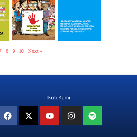
7
8
9
10
Next »
Ikuti Kami