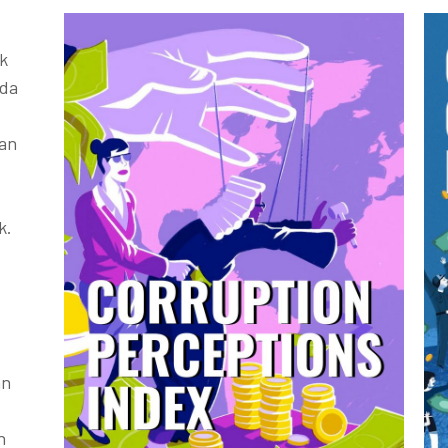
k
ada
kan
k.
an
h