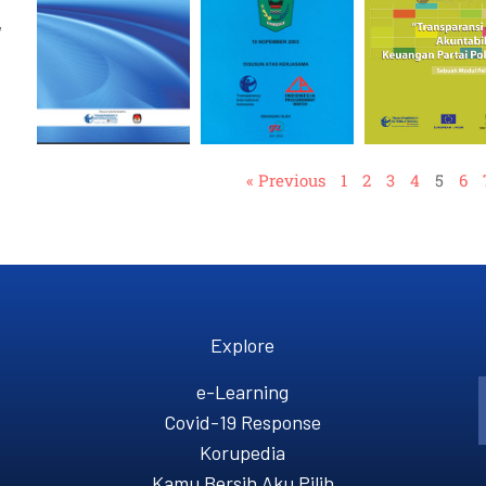
,
« Previous
1
2
3
4
5
6
Explore
e-Learning
Covid-19 Response
Korupedia
Kamu Bersih Aku Pilih