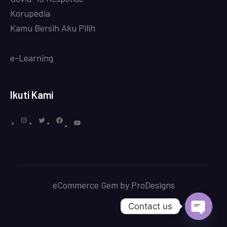
Korupedia
Kamu Bersih Aku Pilih
e-Learning
Ikuti Kami
eCommerce Gem by
ProDesigns
Contact us
OPEN 