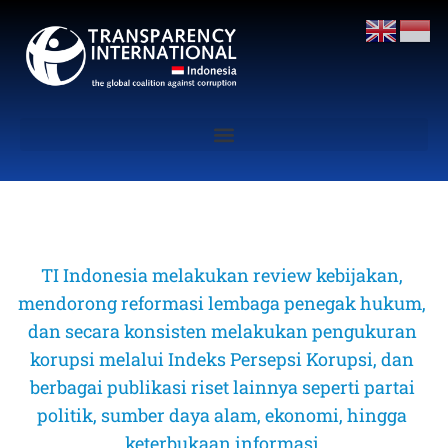
TI Indonesia melakukan review kebijakan, 
mendorong reformasi lembaga penegak hukum, 
dan secara konsisten melakukan pengukuran 
korupsi melalui Indeks Persepsi Korupsi, dan 
berbagai publikasi riset lainnya seperti partai 
politik, sumber daya alam, ekonomi, hingga 
keterbukaan informasi 