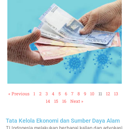
« Previous
1
2
3
4
5
6
7
8
9
10
11
12
13
14
15
16
Next »
Tata Kelola Ekonomi dan Sumber Daya Alam
TI Indonesia melakukan berbagai kajian dan advokasi