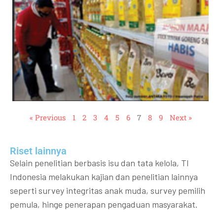
« Previous
1
2
3
4
5
6
7
8
9
Next »
Riset lainnya​​
Selain penelitian berbasis isu dan tata kelola, TI
Indonesia melakukan kajian dan penelitian lainnya
seperti survey integritas anak muda, survey pemilih
pemula, hinge penerapan pengaduan masyarakat.