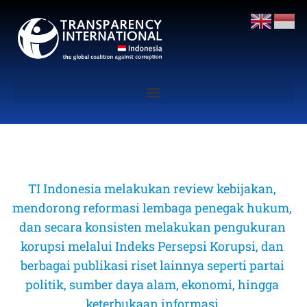
TI Indonesia melakukan review kebijakan, 
mendorong reformasi lembaga penegak hukum, 
dan secara konsisten melakukan pengukuran 
korupsi melalui Indeks Persepsi Korupsi, dan 
berbagai publikasi riset lainnya seperti partai 
politik, sumber daya alam, ekonomi, hingga 
keterbukaan informasi 