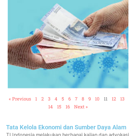
« Previous
1
2
3
4
5
6
7
8
9
10
11
12
13
14
15
16
Next »
Tata Kelola Ekonomi dan Sumber Daya Alam
TI Indonesia melakukan berbagai kajian dan advokasi