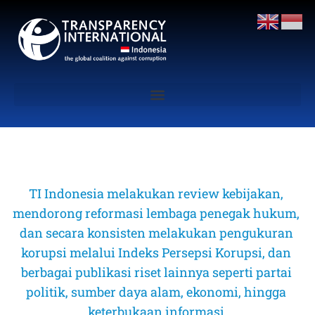
TI Indonesia melakukan review kebijakan, 
mendorong reformasi lembaga penegak hukum, 
dan secara konsisten melakukan pengukuran 
korupsi melalui Indeks Persepsi Korupsi, dan 
berbagai publikasi riset lainnya seperti partai 
politik, sumber daya alam, ekonomi, hingga 
keterbukaan informasi 