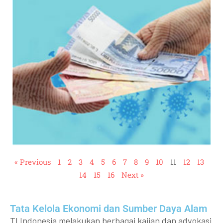
« Previous
1
2
3
4
5
6
7
8
9
10
11
12
13
14
15
16
Next »
Tata Kelola Ekonomi dan Sumber Daya Alam
TI Indonesia melakukan berbagai kajian dan advokasi