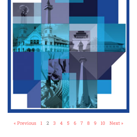
« Previous
1
2
3
4
5
6
7
8
9
10
Next »