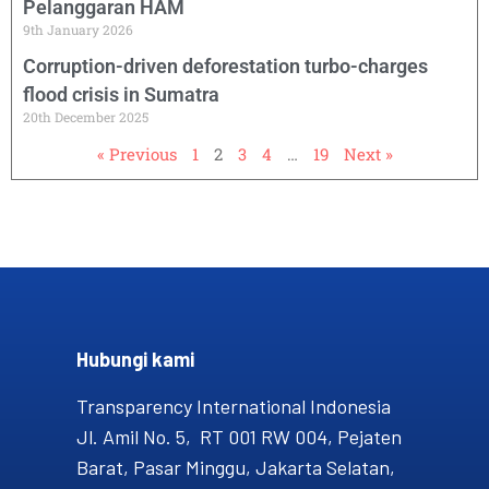
Pelanggaran HAM
9th January 2026
Corruption-driven deforestation turbo-charges
flood crisis in Sumatra
20th December 2025
« Previous
1
2
3
4
…
19
Next »
Hubungi kami​
Transparency International Indonesia
Jl. Amil No. 5, RT 001 RW 004, Pejaten
Barat, Pasar Minggu, Jakarta Selatan,