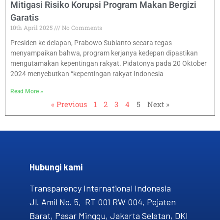
Mitigasi Risiko Korupsi Program Makan Bergizi
Garatis
10th April 2025
No Comments
Presiden ke delapan, Prabowo Subianto secara tegas
menyampaikan bahwa, program kerjanya kedepan dipastikan
mengutamakan kepentingan rakyat. Pidatonya pada 20 Oktober
2024 menyebutkan “kepentingan rakyat Indonesia
Read More »
« Previous
1
2
3
4
5
Next »
Hubungi kami​
Transparency International Indonesia
Jl. Amil No. 5, RT 001 RW 004, Pejaten
Barat, Pasar Minggu, Jakarta Selatan, DKI