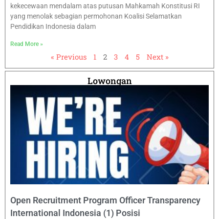
kekecewaan mendalam atas putusan Mahkamah Konstitusi RI
yang menolak sebagian permohonan Koalisi Selamatkan
Pendidikan Indonesia dalam
Read More »
« Previous
1
2
3
4
5
Next »
Lowongan
Open Recruitment Program Officer Transparency
International Indonesia (1) Posisi