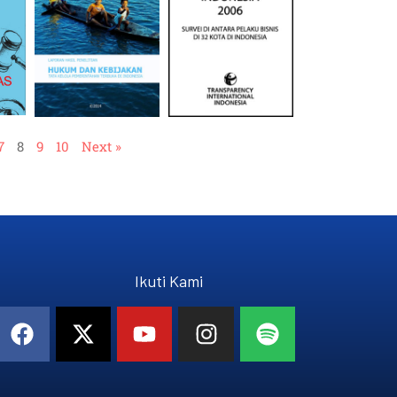
7
8
9
10
Next »
Ikuti Kami