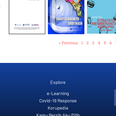
,
« Previous
1
2
3
4
5
6
Explore
e-Learning
Covid-19 Response
Korupedia
Kamu Bersih Aku Pilih