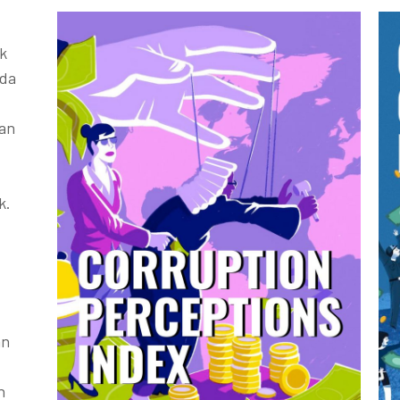
k
ada
kan
k.
an
h