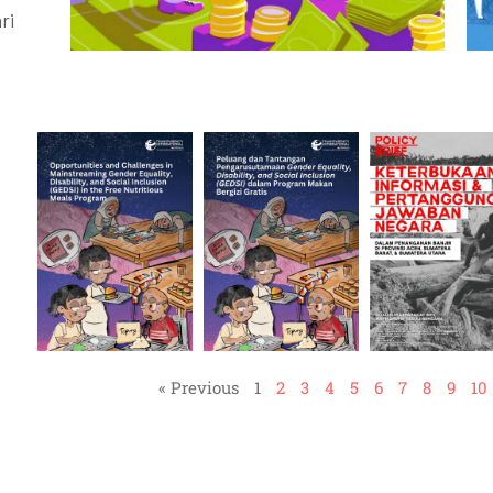
ri
« Previous
1
2
3
4
5
6
7
8
9
10