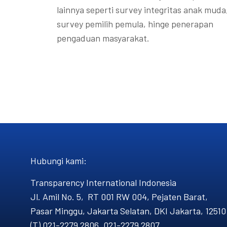
lainnya seperti survey integritas anak muda
survey pemilih pemula, hinge penerapan
pengaduan masyarakat.
Hubungi kami​:
Transparency International Indonesia
Jl. Amil No. 5, RT 001 RW 004, Pejaten Barat,
Pasar Minggu, Jakarta Selatan, DKI Jakarta, 12510
(T) 021-2279 2806, 021-2279 2807