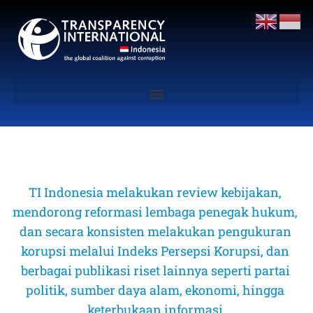
TI Indonesia melakukan review kebijakan, 
mendorong reformasi lembaga penegak hukum, 
dan secara konsisten melakukan pengukuran 
korupsi melalui Indeks Persepsi Korupsi, dan 
berbagai publikasi riset lainnya seperti partai 
politik, sumber daya alam, ekonomi, hingga 
keterbukaan informasi 