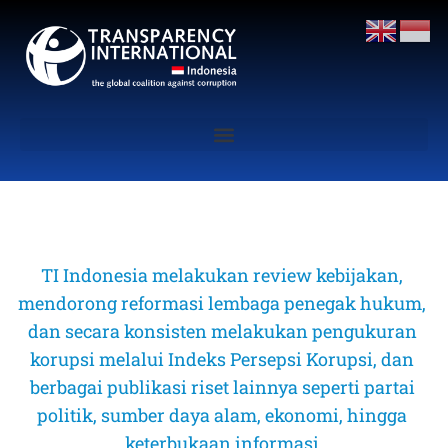
TI Indonesia melakukan review kebijakan, 
mendorong reformasi lembaga penegak hukum, 
dan secara konsisten melakukan pengukuran 
korupsi melalui Indeks Persepsi Korupsi, dan 
berbagai publikasi riset lainnya seperti partai 
politik, sumber daya alam, ekonomi, hingga 
keterbukaan informasi 