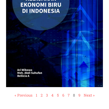
« Previous
1
2
3
4
5
6
7
8
9
Next »