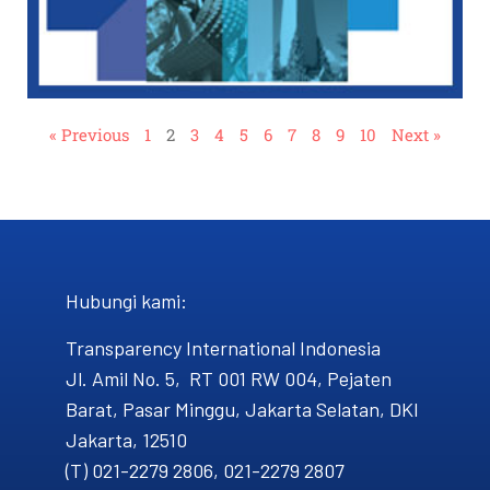
« Previous
1
2
3
4
5
6
7
8
9
10
Next »
Hubungi kami​:
Transparency International Indonesia
Jl. Amil No. 5, RT 001 RW 004, Pejaten
Barat, Pasar Minggu, Jakarta Selatan, DKI
Jakarta, 12510
(T) 021-2279 2806, 021-2279 2807