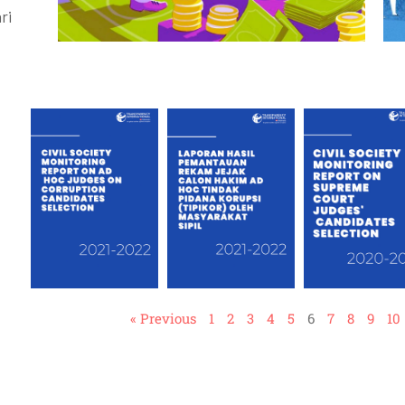
ri
« Previous
1
2
3
4
5
6
7
8
9
10