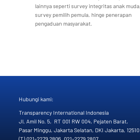
lainnya seperti survey integritas anak muda
survey pemilih pemula, hinge penerapan
pengaduan masyarakat.
Hubungi kami​:
Transparency International Indonesia
Jl. Amil No. 5, RT 001 RW 004, Pejaten Barat,
Pasar Minggu, Jakarta Selatan, DKI Jakarta, 12510
(T) 021-2279 2806, 021-2279 2807