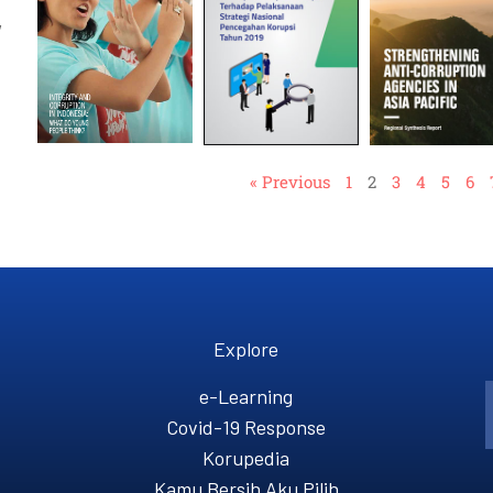
,
« Previous
1
2
3
4
5
6
Explore
e-Learning
Covid-19 Response
Korupedia
Kamu Bersih Aku Pilih