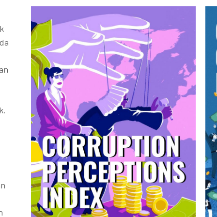
k
ada
kan
k.
an
h