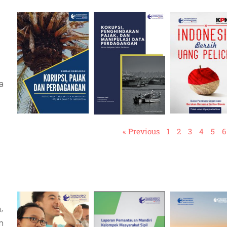
a
« Previous
1
2
3
4
5
6
,
n