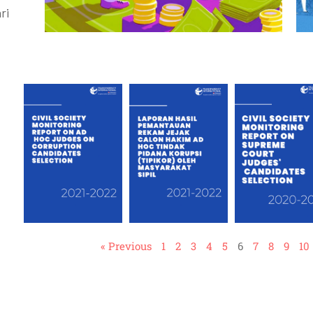
ri
« Previous
1
2
3
4
5
6
7
8
9
10