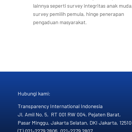
lainnya seperti survey integritas anak muda
survey pemilih pemula, hinge penerapan
pengaduan masyarakat.
Hubungi kami​:
Transparency International Indonesia
Jl. Amil No. 5, RT 001 RW 004, Pejaten Barat,
Pasar Minggu, Jakarta Selatan, DKI Jakarta, 12510
(T) 021-2279 2806, 021-2279 2807