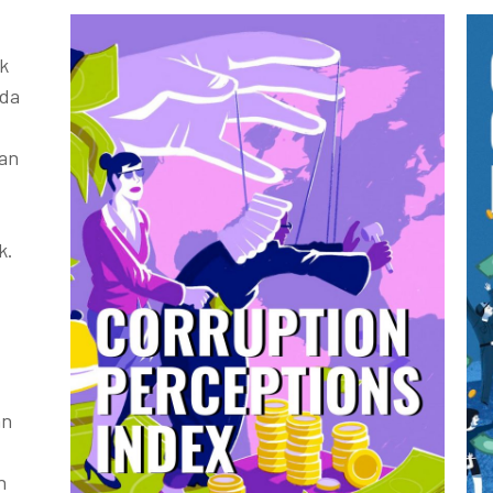
k
ada
kan
k.
an
h