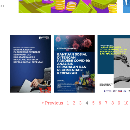
ri
« Previous
1
2
3
4
5
6
7
8
9
10