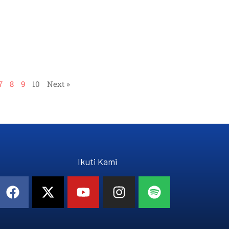
7
8
9
10
Next »
Ikuti Kami