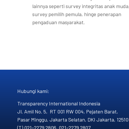
lainnya seperti survey integritas anak muda
survey pemilih pemula, hinge penerapan
pengaduan masyarakat.
Hubungi kami​:
Transparency International Indonesia
Jl. Amil No. 5, RT 001 RW 004, Pejaten Barat,
Pasar Minggu, Jakarta Selatan, DKI Jakarta, 12510
(T) 021-2279 2806, 021-2279 2807