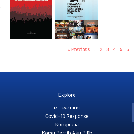
,
« Previous
1
2
3
4
5
6
Explore
e-Learning
Covid-19 Response
Korupedia
Kamu Bersih Aku Pilih