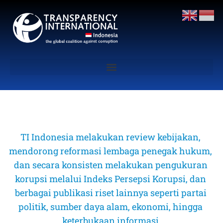
TI Indonesia melakukan review kebijakan, 
mendorong reformasi lembaga penegak hukum, 
dan secara konsisten melakukan pengukuran 
korupsi melalui Indeks Persepsi Korupsi, dan 
berbagai publikasi riset lainnya seperti partai 
politik, sumber daya alam, ekonomi, hingga 
keterbukaan informasi 