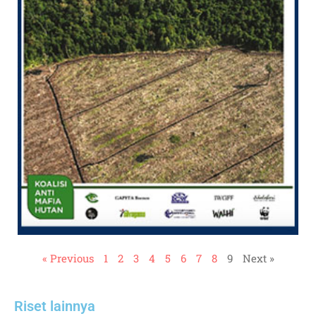
« Previous
1
2
3
4
5
6
7
8
9
Next »
Riset lainnya​​