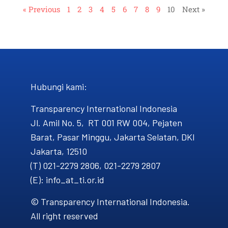
« Previous
1
2
3
4
5
6
7
8
9
10
Next »
Hubungi kami​:
Transparency International Indonesia
Jl. Amil No. 5, RT 001 RW 004, Pejaten
Barat, Pasar Minggu, Jakarta Selatan, DKI
Jakarta, 12510
(T) 021-2279 2806, 021-2279 2807
(E): info_at_ti.or.id
© Transparency International Indonesia.
All right reserved