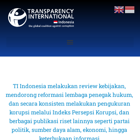
TI Indonesia melakukan review kebijakan, 
mendorong reformasi lembaga penegak hukum, 
dan secara konsisten melakukan pengukuran 
korupsi melalui Indeks Persepsi Korupsi, dan 
berbagai publikasi riset lainnya seperti partai 
politik, sumber daya alam, ekonomi, hingga 
keterbukaan informasi 