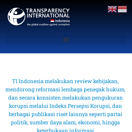
TI Indonesia melakukan review kebijakan, 
mendorong reformasi lembaga penegak hukum, 
dan secara konsisten melakukan pengukuran 
korupsi melalui Indeks Persepsi Korupsi, dan 
berbagai publikasi riset lainnya seperti partai 
politik, sumber daya alam, ekonomi, hingga 
keterbukaan informasi 