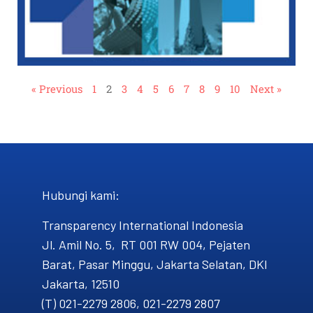
« Previous
1
2
3
4
5
6
7
8
9
10
Next »
Hubungi kami​:
Transparency International Indonesia
Jl. Amil No. 5, RT 001 RW 004, Pejaten
Barat, Pasar Minggu, Jakarta Selatan, DKI
Jakarta, 12510
(T) 021-2279 2806, 021-2279 2807