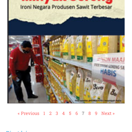
« Previous
1
2
3
4
5
6
7
8
9
Next »