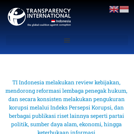
TI Indonesia melakukan review kebijakan, 
mendorong reformasi lembaga penegak hukum, 
dan secara konsisten melakukan pengukuran 
korupsi melalui Indeks Persepsi Korupsi, dan 
berbagai publikasi riset lainnya seperti partai 
politik, sumber daya alam, ekonomi, hingga 
keterbukaan informasi 