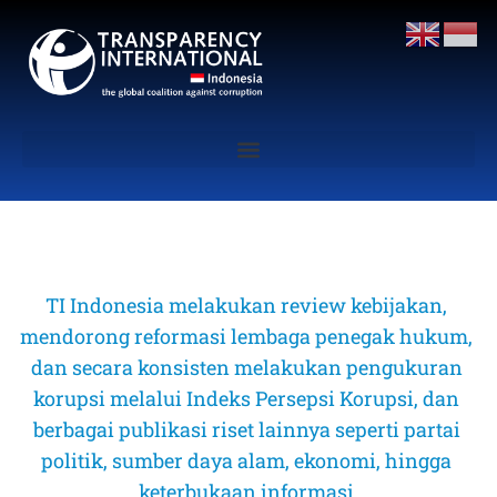
TI Indonesia melakukan review kebijakan, 
mendorong reformasi lembaga penegak hukum, 
dan secara konsisten melakukan pengukuran 
korupsi melalui Indeks Persepsi Korupsi, dan 
berbagai publikasi riset lainnya seperti partai 
politik, sumber daya alam, ekonomi, hingga 
keterbukaan informasi 