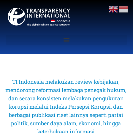
TI Indonesia melakukan review kebijakan, 
mendorong reformasi lembaga penegak hukum, 
dan secara konsisten melakukan pengukuran 
korupsi melalui Indeks Persepsi Korupsi, dan 
berbagai publikasi riset lainnya seperti partai 
politik, sumber daya alam, ekonomi, hingga 
keterbukaan informasi 