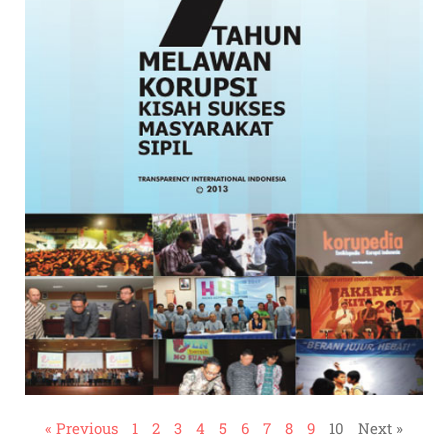
« Previous
1
2
3
4
5
6
7
8
9
10
Next »