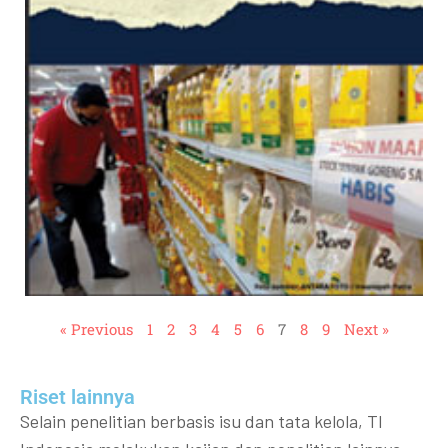
« Previous
1
2
3
4
5
6
7
8
9
Next »
Riset lainnya​​
Selain penelitian berbasis isu dan tata kelola, TI