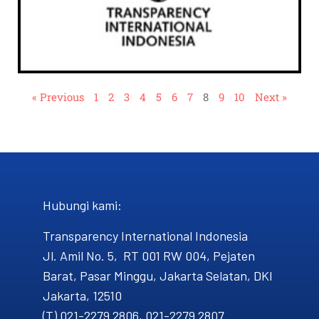
« Previous
1
2
3
4
5
6
7
8
9
10
Next »
Hubungi kami​:
Transparency International Indonesia
Jl. Amil No. 5, RT 001 RW 004, Pejaten
Barat, Pasar Minggu, Jakarta Selatan, DKI
Jakarta, 12510
(T) 021-2279 2806, 021-2279 2807