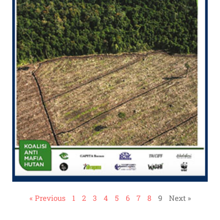
« Previous
1
2
3
4
5
6
7
8
9
Next »