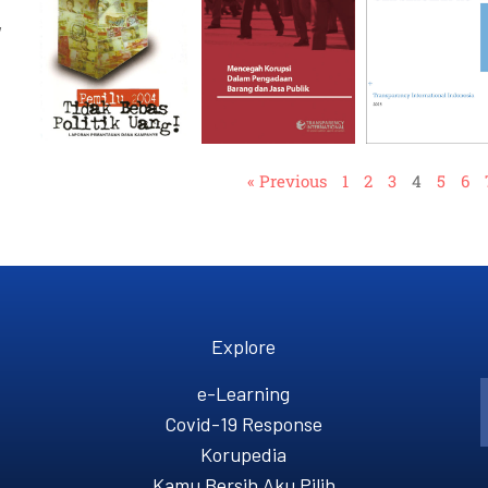
,
« Previous
1
2
3
4
5
6
Explore
e-Learning
Covid-19 Response
Korupedia
Kamu Bersih Aku Pilih