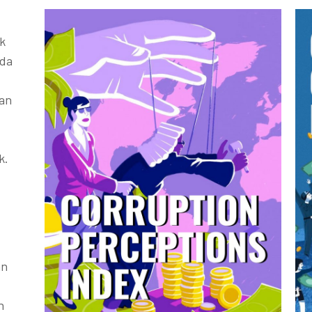
k
ada
kan
k.
an
h