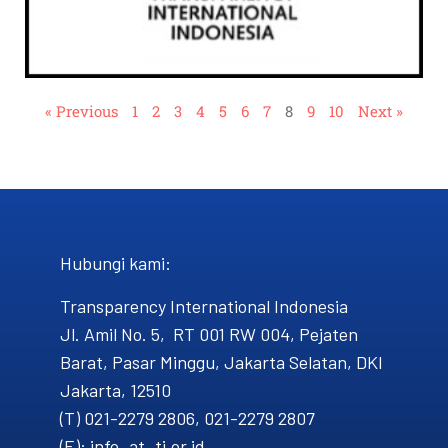
« Previous
1
2
3
4
5
6
7
8
9
10
Next »
Hubungi kami​:
Transparency International Indonesia
Jl. Amil No. 5, RT 001 RW 004, Pejaten
Barat, Pasar Minggu, Jakarta Selatan, DKI
Jakarta, 12510
(T) 021-2279 2806, 021-2279 2807
(E): info_at_ti.or.id