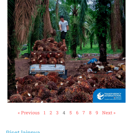
« Previous
1
2
3
4
5
6
7
8
9
Next »
Riset lainnya​​