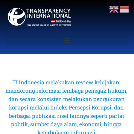
TI Indonesia melakukan review kebijakan, 
mendorong reformasi lembaga penegak hukum, 
dan secara konsisten melakukan pengukuran 
korupsi melalui Indeks Persepsi Korupsi, dan 
berbagai publikasi riset lainnya seperti partai 
politik, sumber daya alam, ekonomi, hingga 
keterbukaan informasi 