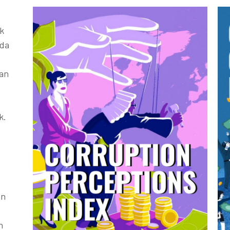
k
ada
kan
k.
an
h