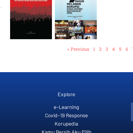
,
« Previous
1
2
3
4
5
6
Explore
e-Learning
Covid-19 Response
Korupedia
Kamu Bersih Aku Pilih