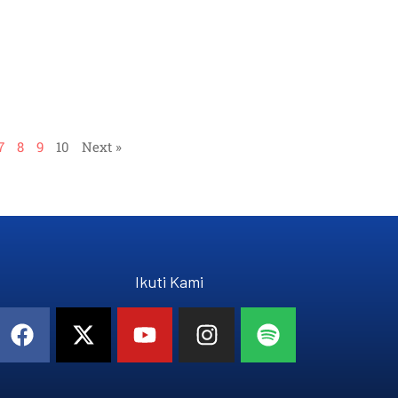
7
8
9
10
Next »
Ikuti Kami