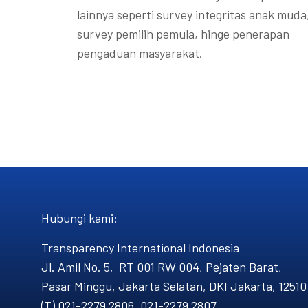
lainnya seperti survey integritas anak muda
survey pemilih pemula, hinge penerapan
pengaduan masyarakat.
Hubungi kami​:
Transparency International Indonesia
Jl. Amil No. 5, RT 001 RW 004, Pejaten Barat,
Pasar Minggu, Jakarta Selatan, DKI Jakarta, 12510
(T) 021-2279 2806, 021-2279 2807