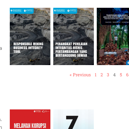
a
« Previous
1
2
3
4
5
6
,
n