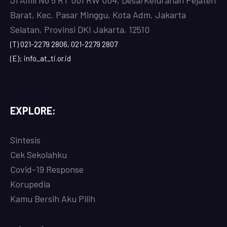
Jl Amil No 5 RT 001 RW 004, Desa/Kelurahan Pejaten
Barat, Kec. Pasar Minggu, Kota Adm. Jakarta
Selatan, Provinsi DKI Jakarta, 12510
(T) 021-2279 2806, 021-2279 2807
(E): info_at_ti.or.id
EXPLORE:
Sintesis
Cek Sekolahku
Covi
d-19 Response
Korupedia
Kamu Bersih Aku Pilih