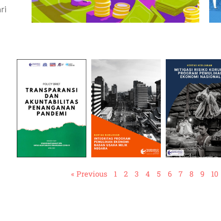
ri
« Previous
1
2
3
4
5
6
7
8
9
10