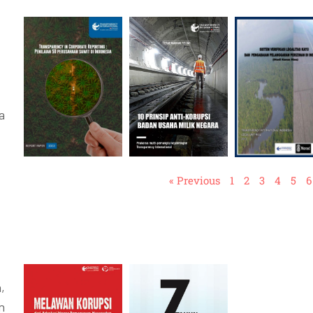
a
« Previous
1
2
3
4
5
6
,
n