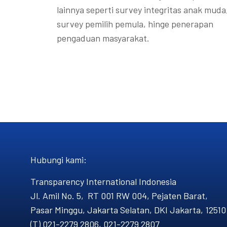
lainnya seperti survey integritas anak muda
survey pemilih pemula, hinge penerapan
pengaduan masyarakat.
Hubungi kami​:
Transparency International Indonesia
Jl. Amil No. 5, RT 001 RW 004, Pejaten Barat,
Pasar Minggu, Jakarta Selatan, DKI Jakarta, 12510
(T) 021-2279 2806, 021-2279 2807