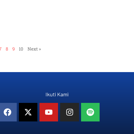
7
8
9
10
Next »
Ikuti Kami