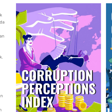
k
ada
kan
k.
an
h