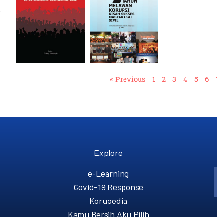
,
« Previous
1
2
3
4
5
6
Explore
e-Learning
Covid-19 Response
Korupedia
Kamu Bersih Aku Pilih