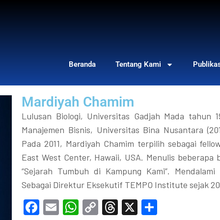
Beranda
Tentang Kami
Publika
Mardiyah Chamim
Lulusan Biologi, Universitas Gadjah Mada tahun 1
Manajemen Bisnis, Universitas Bina Nusantara (2
Pada 2011, Mardiyah Chamim terpilih sebagai fello
East West Center, Hawaii, USA. Menulis beberapa bu
“Sejarah Tumbuh di Kampung Kami”. Mendalami l
Sebagai Direktur Eksekutif TEMPO Institute sejak 200
Facebook
Email
WhatsApp
Copy
Threads
X
Share