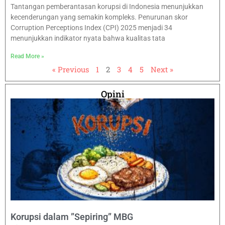
Tantangan pemberantasan korupsi di Indonesia menunjukkan
kecenderungan yang semakin kompleks. Penurunan skor
Corruption Perceptions Index (CPI) 2025 menjadi 34
menunjukkan indikator nyata bahwa kualitas tata
Read More »
« Previous
1
2
3
4
5
Next »
Opini
Korupsi dalam ”Sepiring” MBG