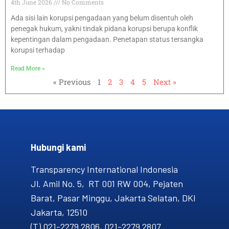
4th June 2026
No Comments
Ada sisi lain korupsi pengadaan yang belum disentuh oleh
penegak hukum, yakni tindak pidana korupsi berupa konflik
kepentingan dalam pengadaan. Penetapan status tersangka
korupsi terhadap
Read More »
« Previous
1
2
3
4
5
Next »
Hubungi kami​
Transparency International Indonesia
Jl. Amil No. 5, RT 001 RW 004, Pejaten
Barat, Pasar Minggu, Jakarta Selatan, DKI
Jakarta, 12510
(T) 021-2279 2806, 021-2279 2807