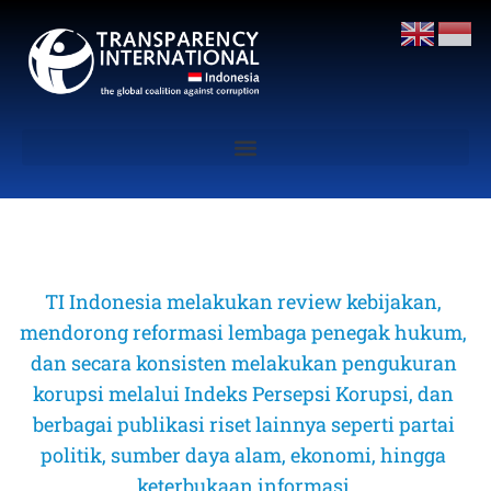
TI Indonesia melakukan review kebijakan, 
mendorong reformasi lembaga penegak hukum, 
dan secara konsisten melakukan pengukuran 
korupsi melalui Indeks Persepsi Korupsi, dan 
berbagai publikasi riset lainnya seperti partai 
politik, sumber daya alam, ekonomi, hingga 
keterbukaan informasi 