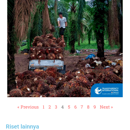
« Previous
1
2
3
4
5
6
7
8
9
Next »
Riset lainnya​​