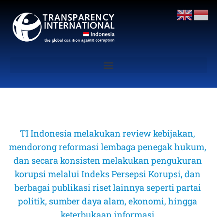
TI Indonesia melakukan review kebijakan, 
mendorong reformasi lembaga penegak hukum, 
dan secara konsisten melakukan pengukuran 
korupsi melalui Indeks Persepsi Korupsi, dan 
berbagai publikasi riset lainnya seperti partai 
politik, sumber daya alam, ekonomi, hingga 
keterbukaan informasi 