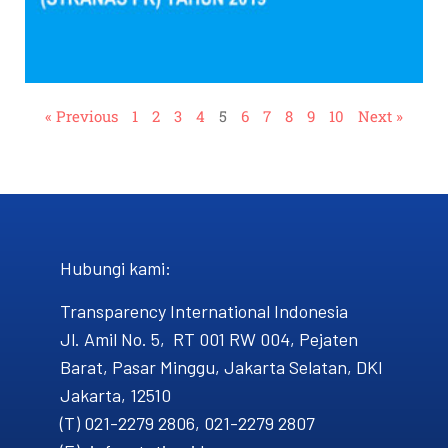
« Previous
1
2
3
4
5
6
7
8
9
10
Next »
Hubungi kami​:
Transparency International Indonesia
Jl. Amil No. 5, RT 001 RW 004, Pejaten
Barat, Pasar Minggu, Jakarta Selatan, DKI
Jakarta, 12510
(T) 021-2279 2806, 021-2279 2807