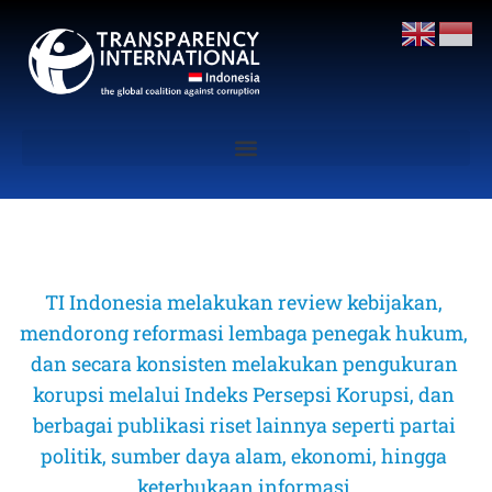
TI Indonesia melakukan review kebijakan, 
mendorong reformasi lembaga penegak hukum, 
dan secara konsisten melakukan pengukuran 
korupsi melalui Indeks Persepsi Korupsi, dan 
berbagai publikasi riset lainnya seperti partai 
politik, sumber daya alam, ekonomi, hingga 
keterbukaan informasi 