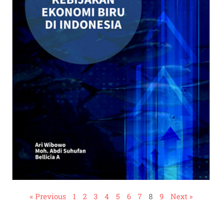
« Previous
1
2
3
4
5
6
7
8
9
Next »