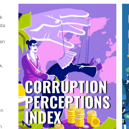
k
ada
kan
k.
an
h