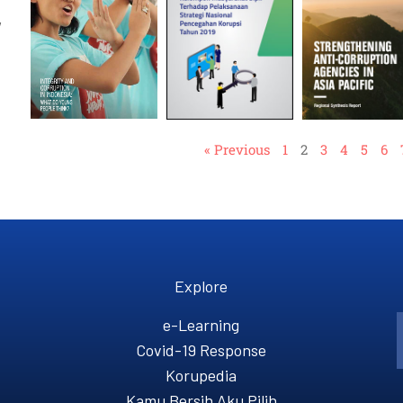
,
« Previous
1
2
3
4
5
6
Explore
e-Learning
Covid-19 Response
Korupedia
Kamu Bersih Aku Pilih