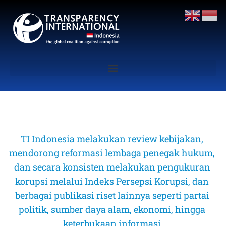
TI Indonesia melakukan review kebijakan, 
mendorong reformasi lembaga penegak hukum, 
dan secara konsisten melakukan pengukuran 
korupsi melalui Indeks Persepsi Korupsi, dan 
berbagai publikasi riset lainnya seperti partai 
politik, sumber daya alam, ekonomi, hingga 
keterbukaan informasi 