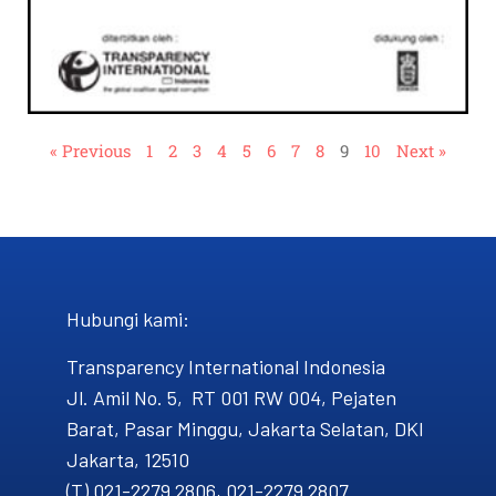
« Previous
1
2
3
4
5
6
7
8
9
10
Next »
Hubungi kami​:
Transparency International Indonesia
Jl. Amil No. 5, RT 001 RW 004, Pejaten
Barat, Pasar Minggu, Jakarta Selatan, DKI
Jakarta, 12510
(T) 021-2279 2806, 021-2279 2807