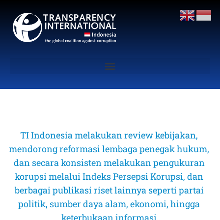
TI Indonesia melakukan review kebijakan, 
mendorong reformasi lembaga penegak hukum, 
dan secara konsisten melakukan pengukuran 
korupsi melalui Indeks Persepsi Korupsi, dan 
berbagai publikasi riset lainnya seperti partai 
politik, sumber daya alam, ekonomi, hingga 
keterbukaan informasi 