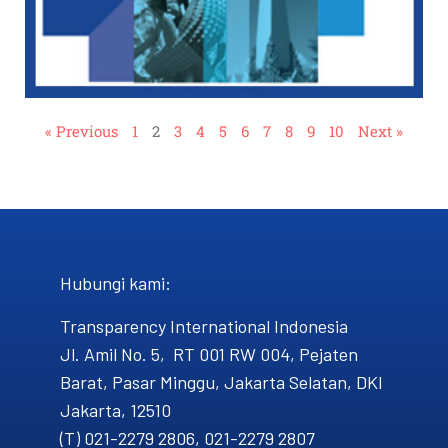
« Previous
1
2
3
4
5
6
7
8
9
10
Next »
Hubungi kami​:
Transparency International Indonesia
Jl. Amil No. 5, RT 001 RW 004, Pejaten
Barat, Pasar Minggu, Jakarta Selatan, DKI
Jakarta, 12510
(T) 021-2279 2806, 021-2279 2807